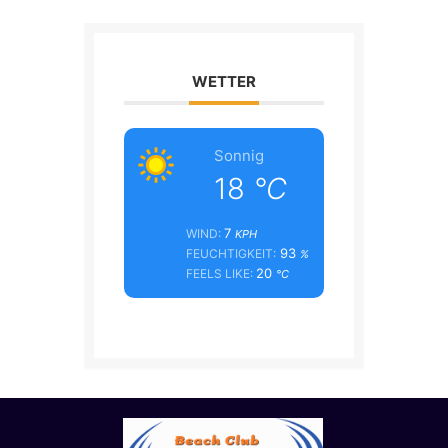
WETTER
Sonnig
18
°C
7
WIND:
KPH
93
FEUCHTIGKEIT:
%
20
FEELS LIKE:
°C