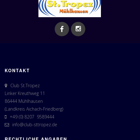
KONTAKT
Club St.Tropez
Linker Kreuthweg 11
86444 Mühlhausen
(Landkreis Aichach-Friedberg)
+49 (0) 8207 9589444
info@club-sttropez.de
RECHTLICHE ANGABEN