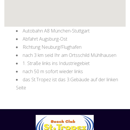
Autobahn A8 München-Stuttgart
Abfahrt Augsburg-Ost
Richtung Neuburg/Flughafen
nach 3 km seid Ihr am Ortsschild Mühlhausen
1. Straße links ins Industriegebiet
nach 50 m sofort wieder links
das St.Tropez ist das 3.Gebäude auf der linken
Seite