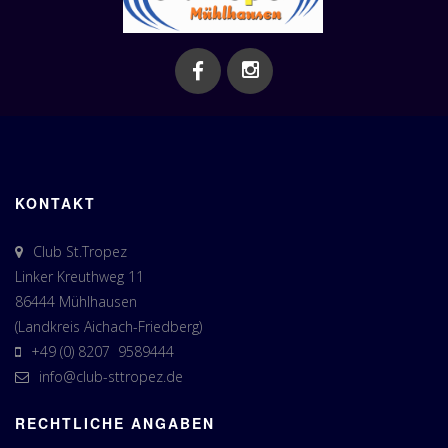
KONTAKT
Club St.Tropez
Linker Kreuthweg 11
86444 Mühlhausen
(Landkreis Aichach-Friedberg)
+49 (0) 8207 9589444
info@club-sttropez.de
RECHTLICHE ANGABEN