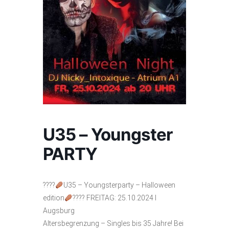
U35 – Youngster
PARTY
????
U35 – Youngsterparty – Halloween
edition
???? FREITAG: 25.10.2024 l
Augsburg
Altersbegrenzung – Singles bis 35 Jahre! Bei