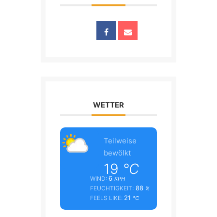
WETTER
Teilweise
bewölkt
19
°C
6
WIND:
KPH
88
FEUCHTIGKEIT:
%
21
FEELS LIKE:
°C