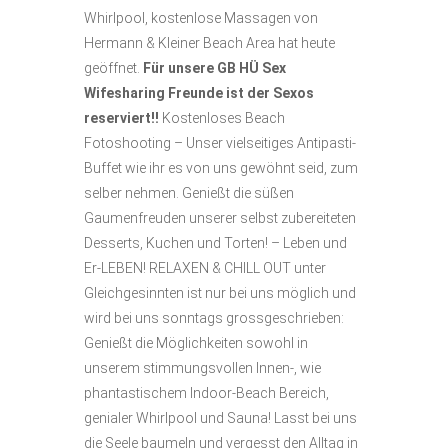
Whirlpool, kostenlose Massagen von
Hermann & Kleiner Beach Area hat heute
geöffnet.
Für unsere GB HÜ Sex
Wifesharing Freunde ist der Sexos
reserviert!!
Kostenloses Beach
Fotoshooting – Unser vielseitiges Antipasti-
Buffet wie ihr es von uns gewöhnt seid, zum
selber nehmen. Genießt die süßen
Gaumenfreuden unserer selbst zubereiteten
Desserts, Kuchen und Torten! – Leben und
Er-LEBEN! RELAXEN & CHILL OUT unter
Gleichgesinnten ist nur bei uns möglich und
wird bei uns sonntags grossgeschrieben:
Genießt die Möglichkeiten sowohl in
unserem stimmungsvollen Innen-, wie
phantastischem Indoor-Beach Bereich,
genialer Whirlpool und Sauna! Lasst bei uns
die Seele baumeln und vergesst den Alltag in