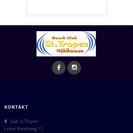
KONTAKT
Club St.Tropez
Linker Kreuthweg 11