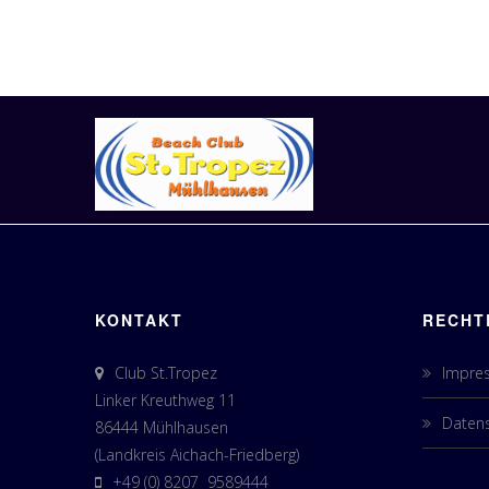
KONTAKT
RECHT
Club St.Tropez
Impre
Linker Kreuthweg 11
Datens
86444 Mühlhausen
(Landkreis Aichach-Friedberg)
+49 (0) 8207 9589444