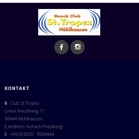
KONTAKT
Club St.Tropez
Linker Kreuthweg 11
86444 Mühlhausen
(Landkreis Aichach-Friedberg)
+49 (0) 8207 9589444