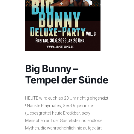
Big Bunny –
Tempel der Sünde
HEUTE wird euch ab 20 Uhr richtig eingeheizt
! Nackte Playmates, Sex-Orgien in der
(Liebesgrotte) heute Erotikbar, sexy
Menschen auf der Gästeliste und endlose
Mythen, die wahrscheinlich nie aufgeklärt