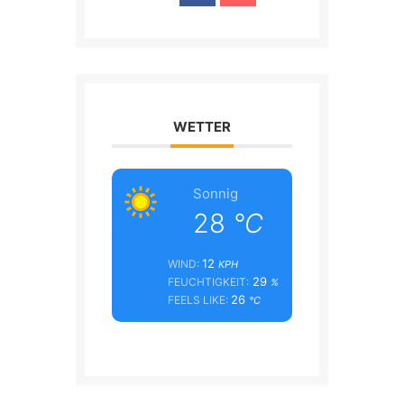
WETTER
Sonnig
28
°C
12
WIND:
KPH
29
FEUCHTIGKEIT:
%
26
FEELS LIKE:
°C