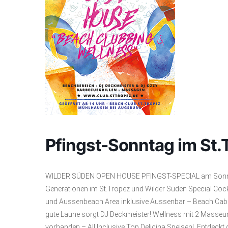
Pfingst-Sonntag im St.
WILDER SÜDEN OPEN HOUSE PFINGST-SPECIAL am Sonntag 
Generationen im St.Tropez und Wilder Süden Special Coc
und Aussenbeach Area inklusive Aussenbar – Beach Caban
gute Laune sorgt DJ Deckmeister! Wellness mit 2 Masseu
vorhanden – All Inclusive Top Delicina Speisen! Entdeckt d