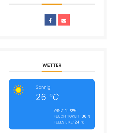
WETTER
Sonnig
26
°C
11
WIND:
KPH
38
FEUCHTIGKEIT:
%
24
FEELS LIKE:
°C