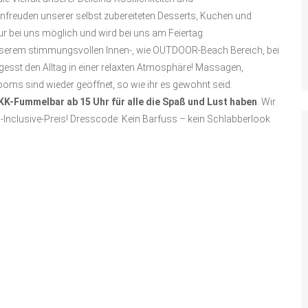
freuden unserer selbst zubereiteten Desserts, Kuchen und
ur bei uns möglich und wird bei uns am Feiertag
unserem stimmungsvollen Innen-, wie OUTDOOR-Beach Bereich, bei
gesst den Alltag in einer relaxten Atmosphäre! Massagen,
ooms sind wieder geöffnet, so wie ihr es gewohnt seid.
KK-Fummelbar ab 15 Uhr für alle die Spaß und Lust haben
. Wir
-Inclusive-Preis! Dresscode: Kein Barfuss – kein Schlabberlook