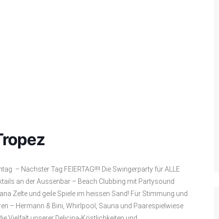
Tropez
– Nächster Tag FEIERTAG!!!! Die Swingerparty für ALLE
ktails an der Aussenbar – Beach Clubbing mit Partysound
a Zelte und geile Spiele im heissen Sand! Für Stimmung und
ren – Hermann & Bini, Whirlpool, Sauna und Paarespielwiese
ie Vielfalt unserer Delicina-Köstlichkeiten und