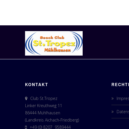
KONTAKT
RECHT
Club St.Tropez
Impre
Linker Kreuthweg 11
Datens
86444 Mühlhausen
(Landkreis Aichach-Friedberg)
+49 (0) 8207 9589444