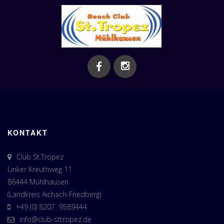
KONTAKT
Club St.Tropez
Linker Kreuthweg 11
86444 Mühlhausen
(Landkreis Aichach-Friedberg)
+49 (0) 8207 9589444
info@club-sttropez.de