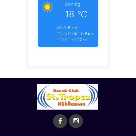
Sonnig
18
°C
5
WIND:
KPH
54
FEUCHTIGKEIT:
%
17
FEELS LIKE:
°C