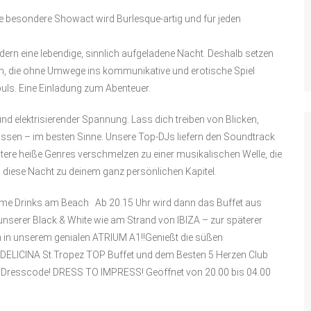
se besondere Showact wird Burlesque-artig und für jeden
dern eine lebendige, sinnlich aufgeladene Nacht. Deshalb setzen
len, die ohne Umwege ins kommunikative und erotische Spiel
puls. Eine Einladung zum Abenteuer.
nd elektrisierender Spannung. Lass dich treiben von Blicken,
ssen – im besten Sinne.
Unsere Top-DJs liefern den Soundtrack
tere heiße Genres verschmelzen zu einer musikalischen Welle, die
diese Nacht zu deinem ganz persönlichen Kapitel.
lcome Drinks am Beach
Ab 20.15 Uhr
wird dann das Buffet aus
 unserer
Black & White wie am Strand von IBIZA
– zur späterer
ch in unserem
genialen ATRIUM A1!!
Genießt die süßen
 DELICINA St.Tropez TOP Buffet und dem Besten 5 Herzen Club
em Dresscode! DRESS TO IMPRESS! Geöffnet von 20.00
bis 04.00