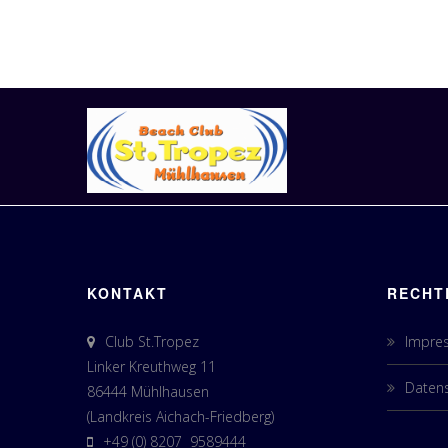
KONTAKT
RECHT
Club St.Tropez
Impre
Linker Kreuthweg 11
Datens
86444 Mühlhausen
(Landkreis Aichach-Friedberg)
+49 (0) 8207 9589444