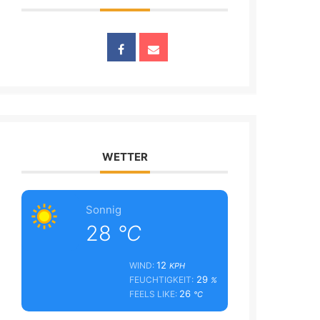
WETTER
Sonnig
28
°C
12
WIND:
KPH
29
FEUCHTIGKEIT:
%
26
FEELS LIKE:
°C