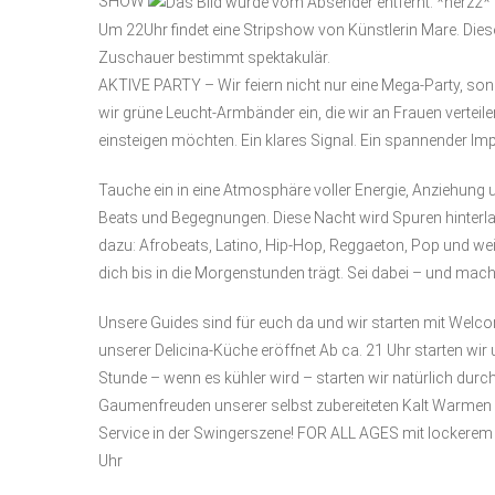
SHOW
Um 22Uhr
findet eine Stripshow von Künstlerin Mare. Die
Zuschauer bestimmt spektakulär.
AKTIVE PARTY – Wir feiern nicht nur eine Mega-Party, son
wir grüne Leucht-Armbänder ein, die wir an Frauen vertei
einsteigen möchten. Ein klares Signal. Ein spannender Im
Tauche ein in eine Atmosphäre voller Energie, Anziehung u
Beats und Begegnungen. Diese Nacht wird Spuren hinterla
dazu: Afrobeats, Latino, Hip-Hop, Reggaeton, Pop und wei
dich bis in die Morgenstunden trägt.
Sei dabei – und mach 
Unsere Guides sind für euch da und wir starten mit We
unserer Delicina-Küche eröffnet Ab ca.
21 Uhr
starten wir
Stunde – wenn es kühler wird – starten wir natürlich dur
Gaumenfreuden unserer selbst zubereiteten Kalt Warmen
Service in der Swingerszene! FOR ALL AGES mit locker
Uhr