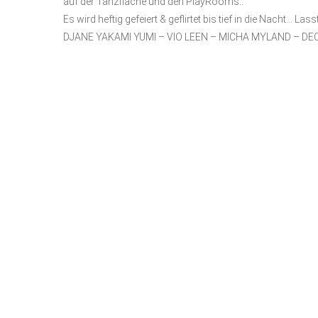
auf der Tanzfläche und den PlayRooms..
Es wird heftig gefeiert & geflirtet bis tief in die Nacht… La
DJANE YAKAMI YUMI – VIO LEEN – MICHA MYLAND – DECK