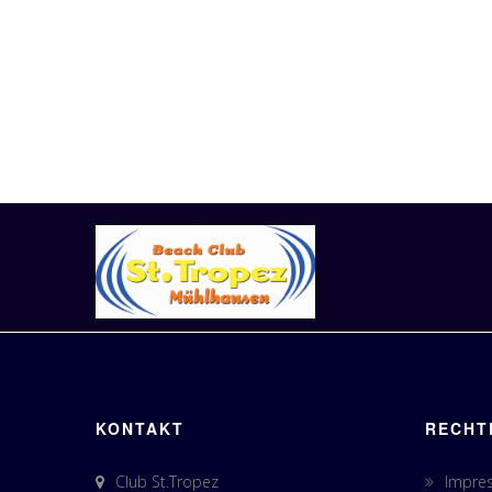
KONTAKT
RECHT
Club St.Tropez
Impre