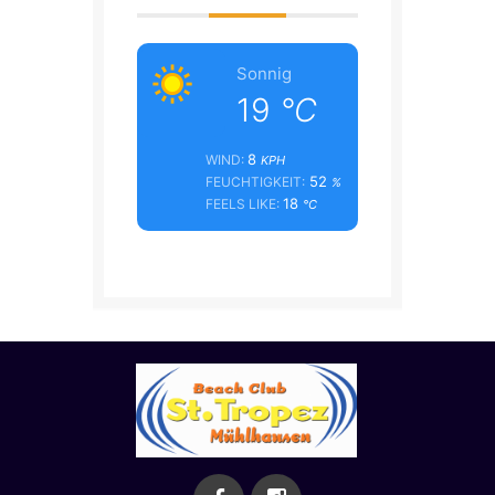
Sonnig
19
°C
8
WIND:
KPH
52
FEUCHTIGKEIT:
%
18
FEELS LIKE:
°C