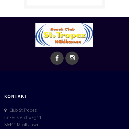
KONTAKT
Club St.Tropez
Linker Kreuthweg 11
86444 Mühlhausen