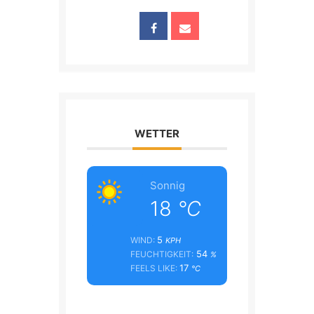
WETTER
Sonnig
18
°C
5
WIND:
KPH
54
FEUCHTIGKEIT:
%
17
FEELS LIKE:
°C