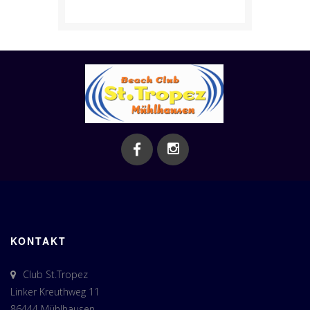
KONTAKT
Club St.Tropez
Linker Kreuthweg 11
86444 Mühlhausen