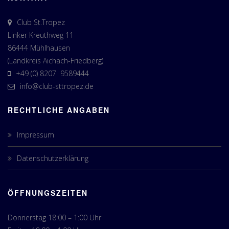
Club St.Tropez
Linker Kreuthweg 11
86444 Mühlhausen
(Landkreis Aichach-Friedberg)
+49 (0) 8207 9589444
info@club-sttropez.de
RECHTLICHE ANGABEN
Impressum
Datenschutzerklärung
ÖFFNUNGSZEITEN
Donnerstag 18:00 – 1:00 Uhr