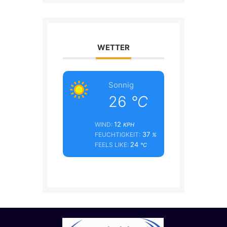
WETTER
Sonnig
26
°C
12
WIND:
KPH
37
FEUCHTIGKEIT:
%
24
FEELS LIKE:
°C