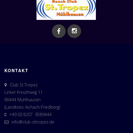
KONTAKT
Club St.Tropez
Linker Kreuthweg 11
86444 Mühlhausen
(Landkreis Aichach-Friedberg)
+49 (0) 8207 9589444
info@club-sttropez.de