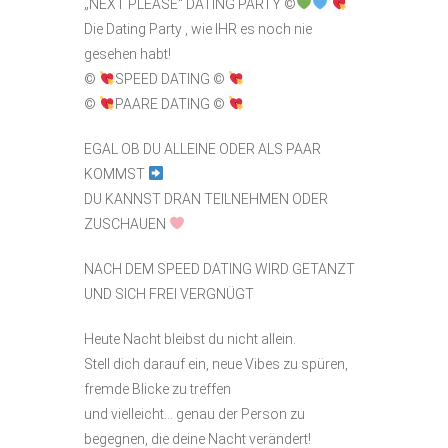
„NEXT PLEASE“ DATING PARTY
©️
Die Dating Party , wie IHR es noch nie
gesehen habt!
©️
SPEED DATING
©️
©️
PAARE DATING
©️
EGAL OB DU ALLEINE ODER ALS PAAR
KOMMST
DU KANNST DRAN TEILNEHMEN ODER
ZUSCHAUEN
NACH DEM SPEED DATING WIRD GETANZT
UND SICH FREI VERGNÜGT
Heute Nacht bleibst du nicht allein.
Stell dich darauf ein, neue Vibes zu spüren,
fremde Blicke zu treffen
und vielleicht… genau der Person zu
begegnen, die deine Nacht verändert!