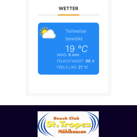
WETTER
Teilweise
bewölkt
19
°C
6
WIND:
KPH
88
FEUCHTIGKEIT:
%
21
FEELS LIKE:
°C