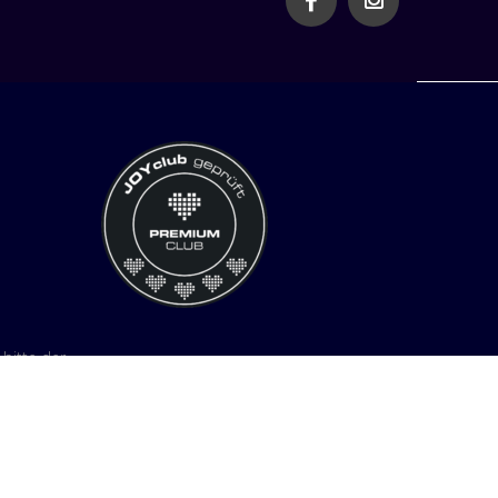
bitte der
.
COPYRIGHT
CLUB ST.TROPEZ