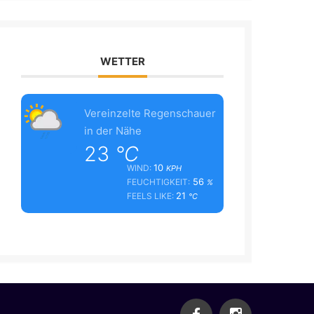
WETTER
Vereinzelte Regenschauer
in der Nähe
23
°C
10
WIND:
KPH
56
FEUCHTIGKEIT:
%
21
FEELS LIKE:
°C