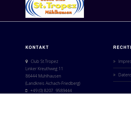
KONTAKT
RECHT
Club St.Tropez
Impre
Linker Kreuthweg 11
Datens
86444 Mühlhausen
(Landkreis Aichach-Friedberg)
+49 (0) 8207 9589444
info@club-sttropez.de
IMPRESSUM
DATENSCHUTZERKLÄRUNG