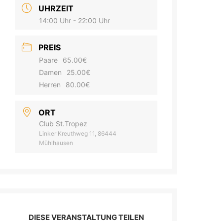
UHRZEIT
14:00 Uhr - 22:00 Uhr
PREIS
Paare
65.00€
Damen
25.00€
Herren
80.00€
ORT
Club St.Tropez
Linker Kreuthweg 11, 86444
Mühlhausen
DIESE VERANSTALTUNG TEILEN