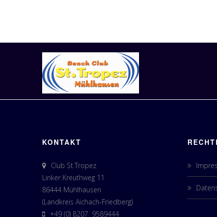
KONTAKT
RECHT
Club St.Tropez
Impre
Linker Kreuthweg 11
Datens
86444 Mühlhausen
(Landkreis Aichach-Friedberg)
+49 (0) 8207 9589444